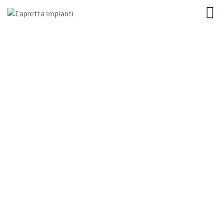
INNOVAZIONE E
TRADIZIONE
CAPRETTA
IMPIANTI