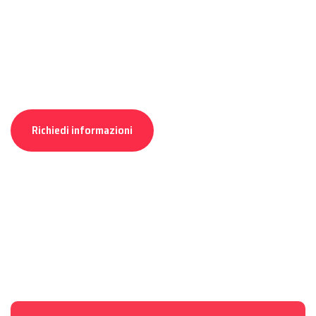
Dinamismo e qualità nell'impiantistica
italiana.
Richiedi informazioni