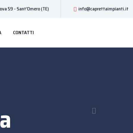
uova 59 - Sant’Omero (TE)
info@caprettaimpianti.it
A
CONTATTI
ra