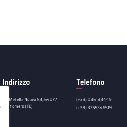
Indirizzo
Telefono
Via Metella Nuova 59, 64027
(+39) 086188449
,
Sant’omero (TE)
(+39) 3355346519