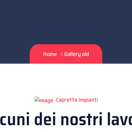
Home
Gallery old
Capretta Impianti
cuni dei nostri lav